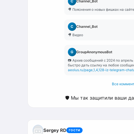
C
Channel_Bot
🎥 Пояснения о новых фишках на сайт
C
Channel_Bot
🎥 Видео
G
GroupAnonymousBot
📷 Архив сообщений с 2024 по апрель
быстро дать ссылку на любое сообще
aeolus.ru/page,1,4,128-iz-telegram-cha
Все коммент
🛡️ Мы так защитили ваши д
Sergey RD
ГОСТИ