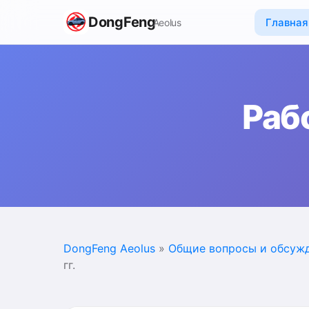
DongFeng
Главная
Aeolus
Раб
DongFeng Aeolus
»
Общие вопросы и обсуж
гг.