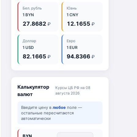
Бел. рубль
Юань
1 BYN
1 CNY
27.8682
12.1655
₽
₽
Доллар
Евро
1 USD
1 EUR
82.1665
94.8366
₽
₽
Калькулятор
Курсы ЦБ РФ на 08
августа 2026
валют
Введите цену в
любое
поле —
остальные пересчитаются
автоматически
BYN