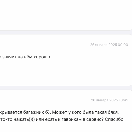
26 января 2025 00:00
а звучит на нём хорошо.
26 января 2025 10:45
крывается багажник 😮. Может у кого была такая бякя.
о-то нажать)))) или ехать к гаврикам в сервис? Спасибо.