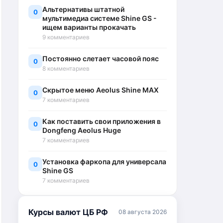
Альтернативы штатной
0
мультимедиа системе Shine GS -
ищем варианты прокачать
9 комментариев
Постоянно слетает часовой пояс
0
8 комментариев
Скрытое меню Aeolus Shine MAX
0
7 комментариев
Как поставить свои приложения в
0
Dongfeng Aeolus Huge
7 комментариев
Установка фаркопа для универсала
0
Shine GS
7 комментариев
Курсы валют ЦБ РФ
08 августа 2026