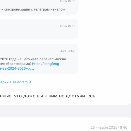
13.05 18:51
е и синхронизации с телеграм каналом
13.05 18:51
13.05 12:59
 2026 года нашего чата перенес можно
ние (без тегерама)
https://dongfeng-
ta-za-2024-2026-gg...
арии в Telegram →
анные, что даже вы к ним не достучитесь
25 января 2025 18:46