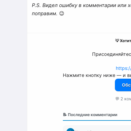
P.S. Видел ошибку в комментарии или х
поправим.
😉
💡 Хоти
Присоединяйтесь
https:
Нажмите кнопку ниже — и вы
Обс
💬 2 ко
📝 Последние комментарии