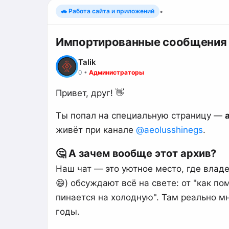
🚗 Работа сайта и приложений
•
Импортированные сообщения из
Talik
0
•
Администраторы
Привет, друг! 👋
Ты попал на специальную страницу —
живёт при канале
@aeolusshinegs
.
🤔 А зачем вообще этот архив?
Наш чат — это уютное место, где влад
😄) обсуждают всё на свете: от "как п
пинается на холодную". Там реально м
годы.