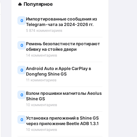
🔥 Популярное
Импортированные сообщения из
0
Telegram-чата за 2024-2026 гг.
5 874 комментариев
Ремень безопастности протирают
0
обивку на стойке двери
14 комментариев
Android Auto и Apple CarPlay в
0
Dongfeng Shine GS
11 комментариев
Взлом прошивки магнитолы Aeolus
0
Shine GS
10 комментариев
Установка приложений в Shine GS
0
через приложение Beetle ADB 1.3.1
10 комментариев