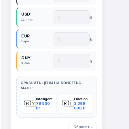
USD
$
Доллар
EUR
€
Евро
CNY
¥
Юань
СРАВНИТЬ ЦЕНЫ НА DONGFENG
MAGE:
Intelligent
Emotion
🇧🇾
🇷🇺
76 500
3 099
Br
000 ₽
Сбросить