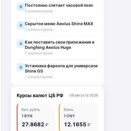
Постоянно слетает часовой пояс
0
8 комментариев
Скрытое меню Aeolus Shine MAX
0
7 комментариев
Как поставить свои приложения в
0
Dongfeng Aeolus Huge
7 комментариев
Установка фаркопа для универсала
0
Shine GS
7 комментариев
Курсы валют ЦБ РФ
08 августа 2026
Бел. рубль
Юань
1 BYN
1 CNY
27.8682
12.1655
₽
₽