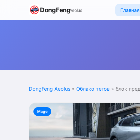
DongFeng
Главная
Aeolus
DongFeng Aeolus
»
Облако тегов
» блок пре
Mage