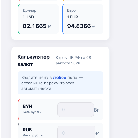
Доллар
Евро
1 USD
1 EUR
82.1665
94.8366
₽
₽
Калькулятор
Курсы ЦБ РФ на 08
августа 2026
валют
Введите цену в
любое
поле —
остальные пересчитаются
автоматически
BYN
Br
Бел. рубль
RUB
₽
Росс. рубль