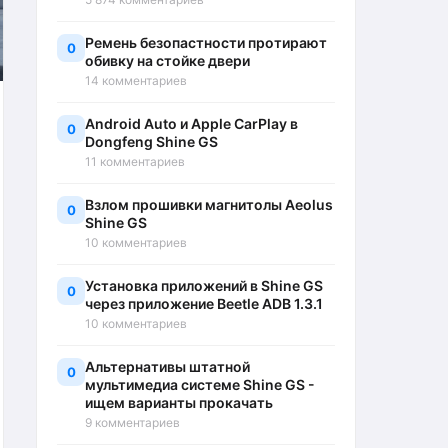
Ремень безопастности протирают
0
обивку на стойке двери
14 комментариев
Android Auto и Apple CarPlay в
0
Dongfeng Shine GS
11 комментариев
Взлом прошивки магнитолы Aeolus
0
Shine GS
10 комментариев
Установка приложений в Shine GS
0
через приложение Beetle ADB 1.3.1
10 комментариев
Альтернативы штатной
0
мультимедиа системе Shine GS -
ищем варианты прокачать
9 комментариев