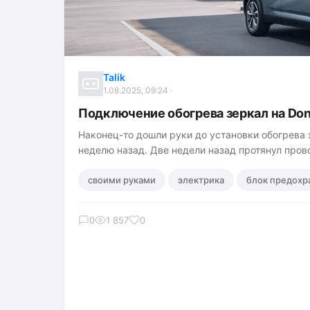
Talik
1.08.2025, 09:24 ·
Подключение обогрева зеркал на Do
Наконец-то дошли руки до установки обогрева 
неделю назад. Две недели назад протянул пров
,
,
своими руками
электрика
блок предохр
0
1 857
0