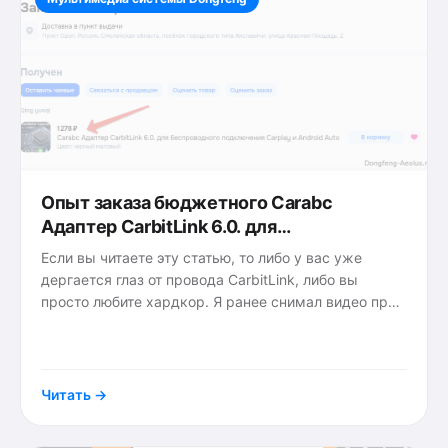
Опыт заказа бюджетного Carabc
Адаптер CarbitLink 6.0. для
беспроводного подключения Carplay и
Если вы читаете эту статью, то либо у вас уже
Android Auto
дергается глаз от провода CarbitLink, либо вы
просто любите хардкор. Я ранее снимал видео про
Wizcar T01 и мучал чаты в Telegram). В конце
{tags}
апреля 2026
Читать →