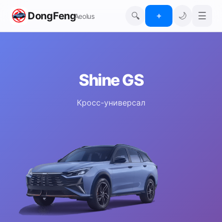
DongFeng
☰
🔍
🌙
＋
Aeolus
Shine GS
Кросс-универсал