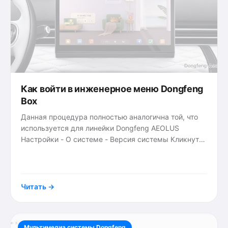
Как войти в инженерное меню Dongfeng
Box
Данная процедура полностью аналогична той, что
используется для линейки Dongfeng AEOLUS
Настройки - О системе - Версия системы Кликнуть
много раз (шест!) по версии прошивки и откроется
{tags}
инженерное
Читать →
Мультимедиа системы Dongfeng