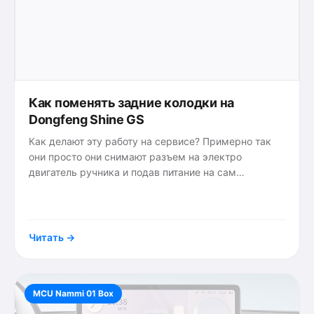
Как поменять задние колодки на
Dongfeng Shine GS
Как делают эту работу на сервисе? Примерно так
они просто они снимают разъем на электро
двигатель ручника и подав питание на сам
двигатель отводят поршень в крайне положение,
{tags}
полностью освобождая
Читать →
MCU Nammi 01 Box