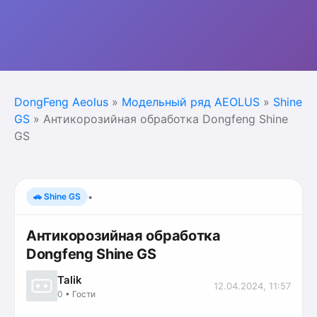
DongFeng Aeolus
»
Модельный ряд AEOLUS
»
Shine
GS
» Антикорозийная обработка Dongfeng Shine
GS
🚗 Shine GS
•
Антикорозийная обработка
Dongfeng Shine GS
Talik
12.04.2024, 11:57
0
• Гости