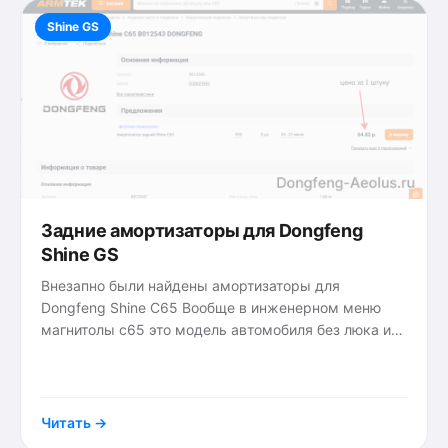
Shine GS
Задние амортизаторы для Dongfeng
Shine GS
Внезапно были найдены амортизаторы для
Dongfeng Shine C65 Вообще в инженерном меню
магнитолы с65 это модель автомобиля без люка и
шторки стеклянной крыши. Скорее всего лифтбек.
{tags}
Но так как платформа
Читать →