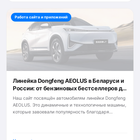
Работа сайта и приложений
Линейка Dongfeng AEOLUS в Беларуси и
России: от бензиновых бестселлеров до
электрических новинок. Стоит ли
Наш сайт посвящён автомобилям линейки Dongfeng
расширять информацию?
AEOLUS. Это динамичные и технологичные машины,
которые завоевали популярность благодаря
сочетанию цены, дизайна и современных решений.
{tags}
В Беларуси и