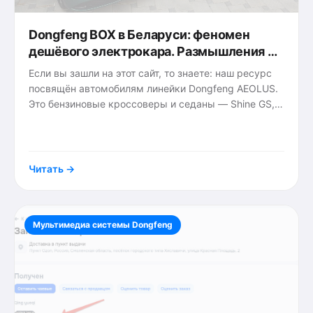
Dongfeng BOX в Беларуси: феномен
дешёвого электрокара. Размышления о
том, когда это работает, а когда — нет
Если вы зашли на этот сайт, то знаете: наш ресурс
посвящён автомобилям линейки Dongfeng AEOLUS.
Это бензиновые кроссоверы и седаны — Shine GS,
Shine Max и другие. Они — наши герои, и именно о
{tags}
них мы
Читать →
Мультимедиа системы Dongfeng