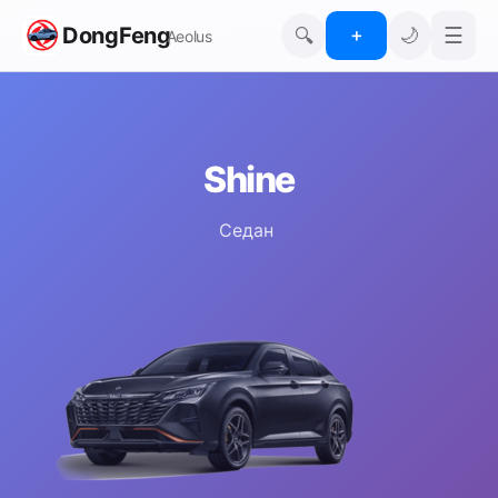
DongFeng
☰
🔍
🌙
＋
Aeolus
Shine
Седан