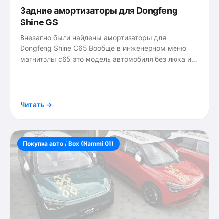
Задние амортизаторы для Dongfeng
Shine GS
Внезапно были найдены амортизаторы для
Dongfeng Shine C65 Вообще в инженерном меню
магнитолы с65 это модель автомобиля без люка и
шторки стеклянной крыши. Скорее всего лифтбек.
{tags}
Но так как платформа
Читать →
Покупка авто / Box (Nammi 01)