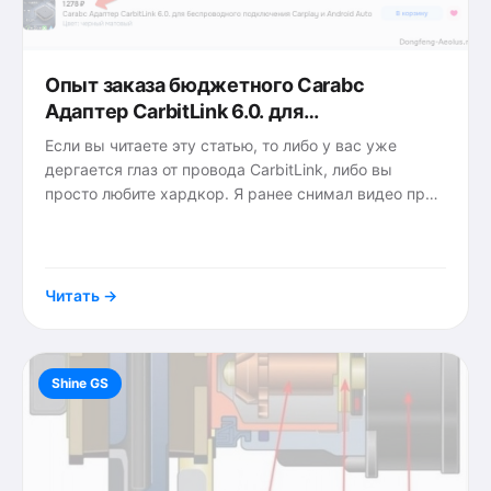
Опыт заказа бюджетного Carabc
Адаптер CarbitLink 6.0. для
беспроводного подключения Carplay и
Если вы читаете эту статью, то либо у вас уже
Android Auto
дергается глаз от провода CarbitLink, либо вы
просто любите хардкор. Я ранее снимал видео про
Wizcar T01 и мучал чаты в Telegram). В конце
{tags}
апреля 2026
Читать →
Shine GS