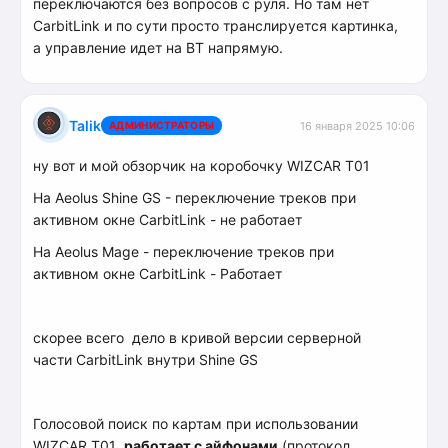
переключаются без вопросов с руля. Но там нет
CarbitLink и по сути просто транслируется картинка,
а управление идет на BT напрямую.
Talik
АДМИНИСТРАТОРЫ
16 января 2025 10:06
ну вот и мой обзорчик на коробочку WIZCAR T01
На Aeolus Shine GS - переключение треков при
активном окне CarbitLink - не работает
На Aeolus Mage - переключение треков при
активном окне CarbitLink - Работает
скорее всего дело в кривой версии серверной
части CarbitLink внутри Shine GS
Голосовой поиск по картам при использовании
WIZCAR T01
работает с айфонами
(протокол