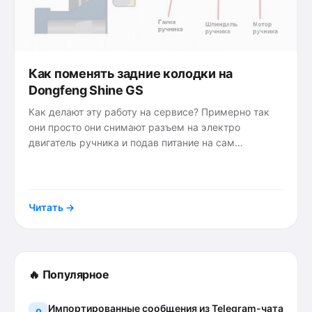
Как поменять задние колодки на
Dongfeng Shine GS
Как делают эту работу на сервисе? Примерно так
они просто они снимают разъем на электро
двигатель ручника и подав питание на сам
двигатель отводят поршень в крайне положение,
{tags}
полностью освобождая
Читать →
🔥 Популярное
Импортированные сообщения из Telegram-чата