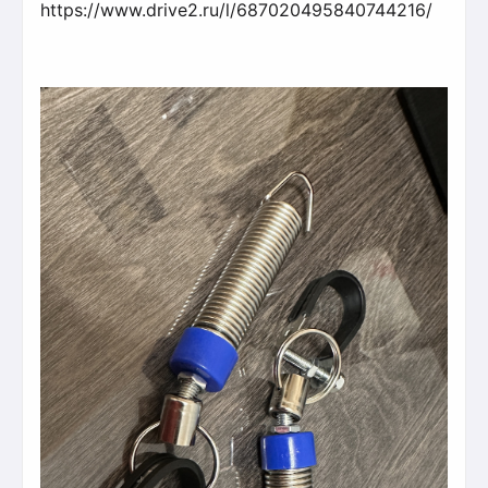
https://www.drive2.ru/l/687020495840744216/