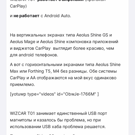
CarPlay)
и
не работает
с Android Auto.
На вертикальных экранах типа Aeolus Shine GS и
Aeolus Mage и Aeolus Shine компоновка приложений
и виджетов CarPlay выглядит более красиво, чем
для android телефонов.
А вот с горизонтальными экранами типа Aeolus Shine
Max или Forthing T5, M4 без разницы. Обе системы
CarPlay и АА отображаются на мой вкус одинаково
приемлемо.
[yotuwp type="videos" id="ObwJe-1766M" ]
WIZCAR T01 занимает единственный USB порт
магнитолы и казалось бы проблема, но при
использовании USB хаба проблема решается.