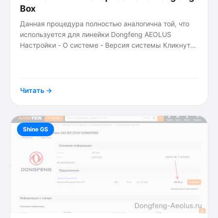
Box
Данная процедура полностью аналогична той, что
используется для линейки Dongfeng AEOLUS
Настройки - О системе - Версия системы Кликнуть
много раз (шест!) по версии прошивки и откроется
{tags}
инженерное
Читать →
Shine GS