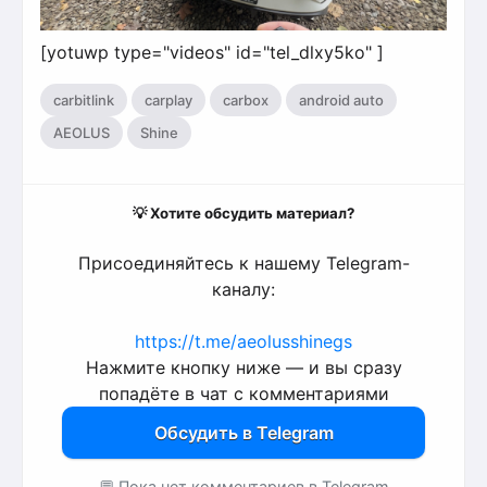
[yotuwp type="videos" id="tel_dlxy5ko" ]
,
,
,
,
carbitlink
carplay
carbox
android auto
,
AEOLUS
Shine
💡 Хотите обсудить материал?
Присоединяйтесь к нашему Telegram-
каналу:
https://t.me/aeolusshinegs
Нажмите кнопку ниже — и вы сразу
попадёте в чат с комментариями
Обсудить в Telegram
💬 Пока нет комментариев в Telegram